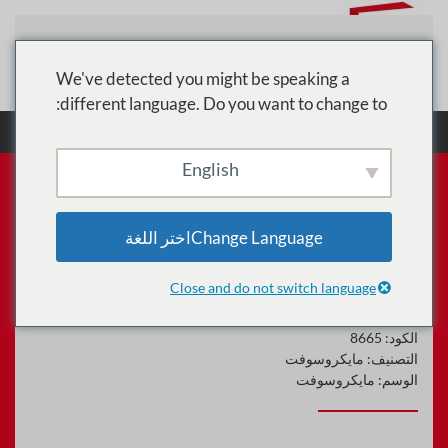
تخطي إلى المحتوى الرئيسي
We've detected you might be speaking a
different language. Do you want to change to:
الرئيسية
الدورات
مايكروسوفت
تدريب مهندس
صوت Microsoft Teams (MS-720)
English
Change Languageاختر اللغة
تدريب مهندس صوت Microsoft
Teams (MS-720)
Close and do not switch language
الكود:
8665
التصنيف:
مايكروسوفت
الوسم:
مايكروسوفت