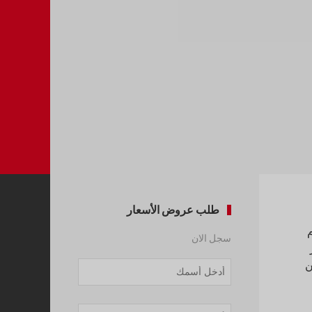
طلب عروض الأسعار
Cisco UCS () ونظام
سجل الان
ز
تكوين
Company
Name
*