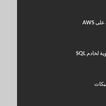
ى AWS
بكات