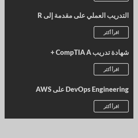
التدريب العملي على مقدمة إلى R
اقرأ أكثر
شهادة تدريب CompTIA A +
اقرأ أكثر
DevOps Engineering على AWS
اقرأ أكثر