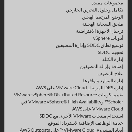
مجموعات ممتدة
تكامل وحلول التخزين الخارجي
الوضع المرتبط الهجين
ملحق السحابة الهجينة
ترحيل الأجهزة الافتراضية
أذونات vSphere
توسيع نطاق SDDC وإدارة المضيفين
تحجيم SDDC
إدارة الكتلة
إضافة وإزالة المضيفين
علاج المضيف
إدارة الموارد وتوافرها
إدارة DRS المرنة لـ VMware Cloud على AWS
تقييم تكوينات VMware vSphere® Distributed Resource
Scholer™ وVMware vSphere® High Availability في
VMware Cloud على AWS
استخدام منتجات VMware الأخرى مع SDDC
خدمة الوظائف الإضافية لاسترداد الموقع
أبعاد المشروع: VMware Cloud™ على AWS Outposts