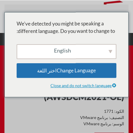
تخطي إلى المحتوى الرئيسي
We've detected you might be speaking a
different language. Do you want to change to:
الرئيسية
الدورات
برنامج VMware
سحابة
VMware على AWS نشر وإدارة تدريب 2021 (AWSDCM2021-OE)
English
Change Languageاختر اللغة
سحابة VMware على AWS نشر
وإدارة تدريب 2021
Close and do not switch language
(AWSDCM2021-OE)
الكود:
1771
التصنيف:
برنامج VMware
الوسم:
برنامج VMware