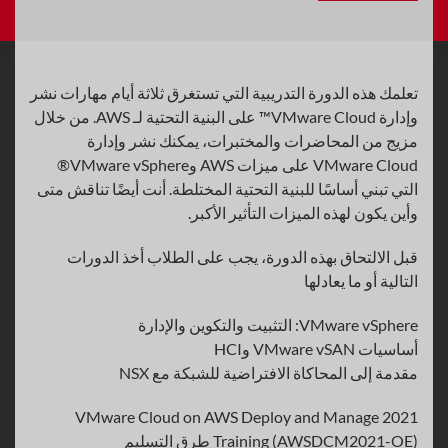
تعلمك هذه الدورة التدريبية التي تستغرق ثلاثة أيام مهارات نشر
وإدارة VMware Cloud™ على البنية التحتية لـ AWS. من خلال
مزيج من المحاضرات والمختبرات، يمكنك نشر وإدارة
VMware Cloud على ميزات AWS وVMware vSphere®
التي تبني أساسًا للبنية التحتية المختلطة. أنت أيضًا تناقش متى
وأين يكون لهذه الميزات التأثير الأكبر.
قبل الالتحاق بهذه الدورة، يجب على الطلاب أخذ الدورات
التالية أو ما يعادلها
VMware vSphere: التثبيت والتكوين والإدارة
أساسيات VMware vSAN وHCI
مقدمة إلى المحاكاة الافتراضية للشبكة مع NSX
VMware Cloud on AWS Deploy and Manage 2021
Training (AWSDCM2021-OE) طرق التسليم