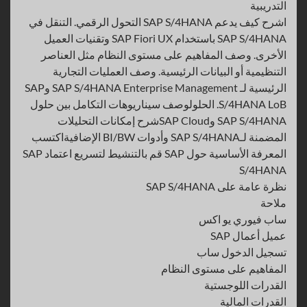
التدريبية
اشرح كيف يدعم SAP S/4HANA التحول الرقمي. التنقل في
SAP S/4HANA باستخدام SAP Fiori UX وتقنيات العميل
الأخرى. وصف المفاهيم على مستوى النظام مثل العناصر
التنظيمية أو البيانات الرئيسية. وصف العمليات التجارية
الرئيسية لـ SAP S/4HANA Enterprise Management وSAP
S/4HANA LoB. الحلولوصف سيناريوهات التكامل بين حلول
SAP S/4HANA وSAP Cloudشرح إمكانات التحليلات
المضمنة لـSAP S/4HANA وأدوات BI/BW الإضافيةاكتسب
المعرفة الأساسية حول SAP قم بالتنشيط لتسريع اعتماد SAP
S/4HANA
نظرة عامة على SAP S/4HANA
ملاحة
ساب فيوري يو اكس
عميل أعمال SAP
تسجيل الدخول ساب
المفاهيم على مستوى النظام
القدرات اللوجستية
القدرات المالية