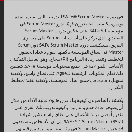
في دورة SAFe® Scrum Master التدريبية التي تستمر لمدة
يومين، يكتسب الحاضرون فهمًا لدور Scrum Master في
مؤسسة SAFe 5.1. على عكس تدريب Scrum Master
التقليدي الذي يركز على أساسيات Scrum على مستوى
الفريق، تستكشف دورة SAFe Scrum Master دور Scrum
Master في سياق المؤسسة بأكملها. يقوم بإعداد الحضور
لتخطيط وتنفيذ زيادة البرنامج (PI) بنجاح، وهو العامل التمكيني
الأساسي للمواءمة في جميع مستويات مؤسسة SAFe. يتضمن
ذلك تعلم المكونات الرئيسية لـ Agile على نطاق واسع، وكيفية
تسهيل Scrum في جميع أنحاء المؤسسة، وكيفية تنفيذ تخطيط
التكرار.
يكتشف الحاضرون كيفية بناء فرق Agile عالية الأداء من خلال
أن يصبحوا قادة خدم ومدربين وكيفية تدريب تلك الفرق على
تقديم أقصى قيمة للأعمال على نطاق واسع. تشير شهادة
SAFe 5.1 Scrum Master (SSM) إلى أن الأشخاص مستعدون
لأداء دور Scrum Master في بيئة آمنة، مما يزيد من قيمتهم