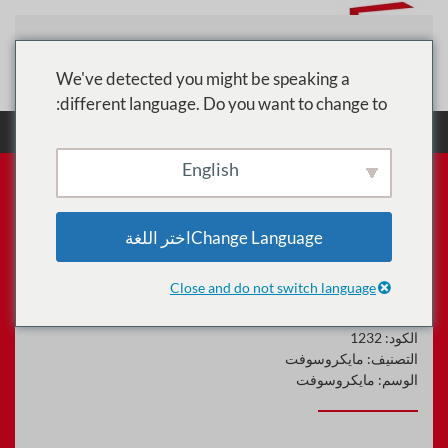
تخطي إلى المحتوى الرئيسي
We've detected you might be speaking a
different language. Do you want to change to:
الرئيسية
الدورات
مايكروسوفت
Power BI:
التدريب العملي على التقارير ولوحات المعلومات
English
Change Languageاختر اللغة
Power BI: التدريب العملي على
التقارير ولوحات المعلومات
Close and do not switch language
الكود:
1232
التصنيف:
مايكروسوفت
الوسم:
مايكروسوفت