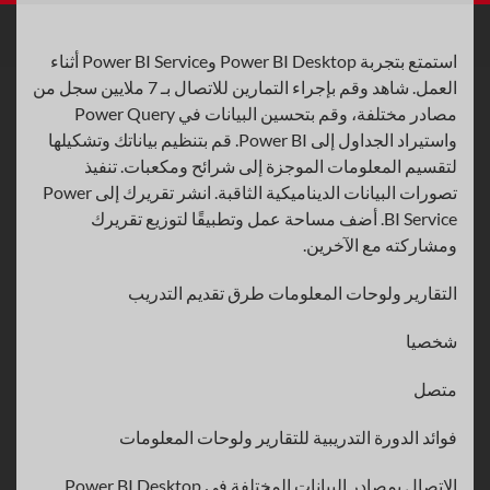
استمتع بتجربة Power BI Desktop وPower BI Service أثناء
العمل. شاهد وقم بإجراء التمارين للاتصال بـ 7 ملايين سجل من
مصادر مختلفة، وقم بتحسين البيانات في Power Query
واستيراد الجداول إلى Power BI. قم بتنظيم بياناتك وتشكيلها
لتقسيم المعلومات الموجزة إلى شرائح ومكعبات. تنفيذ
تصورات البيانات الديناميكية الثاقبة. انشر تقريرك إلى Power
BI Service. أضف مساحة عمل وتطبيقًا لتوزيع تقريرك
ومشاركته مع الآخرين.
التقارير ولوحات المعلومات طرق تقديم التدريب
شخصيا
متصل
فوائد الدورة التدريبية للتقارير ولوحات المعلومات
الاتصال بمصادر البيانات المختلفة في Power BI Desktop