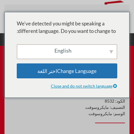
تخطي إلى المحتوى الرئيسي
We've detected you might be speaking a
different language. Do you want to change to:
الرئيسية
الدورات
مايكروسوفت
تصميم وتنفيذ
حل علوم البيانات على Azure (DP-100)
English
Change Languageاختر اللغة
تصميم وتنفيذ حل علوم البيانات
على Azure (DP-100)
Close and do not switch language
الكود:
8532
التصنيف:
مايكروسوفت
الوسم:
مايكروسوفت