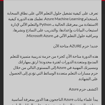
تعرف على كيفية تشغيل حلول التعلم الآلي على نطاق السحابة
باستخدام Azure Machine Learning. تعلمك هذه الدورة كيفية
الاستفادة من معرفتك الحالية بـ Python والتعلم الآلي لإدارة
استيعاب البيانات وإعدادها، والتدريب على النماذج ونشرها،
ومراقبة حلول التعلم الآلي في Microsoft Azure.
جديد! حزم AZURE متاحة الآن
هذه الدورة متاحة الآن كجزء من حزمة تدريبية متميزة للتعلم
المدمج ومتعددة الدورات لفترة محدودة! ارتق بمهاراتك
ومسيرتك المهنية في Azure إلى المستوى التالي من خلال
حزم مسارات التعلم متعددة الوسائط التي تؤدي إلى الحصول
على الشهادة.
اكتشف حزم Azure
يبدأ علماء بيانات Azure الناجحون هذا الدور بمعرفة أساسية
بمفاهيم الحوسبة السحابية، وخبرة في علوم البيانات العامة