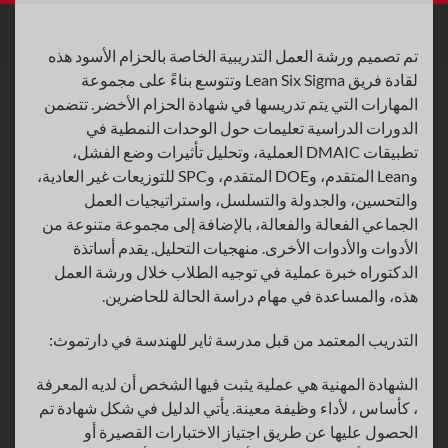
تم تصميم ورشة العمل التدريبية الخاصة بالحزام الأسود هذه
لقادة فريق Lean Six Sigma وتتوسع بناءً على مجموعة
المهارات التي يتم تدريسها في شهادة الحزام الأخضر. تتضمن
الدورات الدراسية تعليمات حول الوحدات النمطية في
تطبيقات DMAIC العملية، وتحليل تأثيرات وضع الفشل،
وLean المتقدم، وDOE المتقدم، وSPC للتوزيعات غير العادية،
والتحسين، والجدولة والتسلسل، واستراتيجيات العمل
الجماعي الفعالة والفعالة، بالإضافة إلى مجموعة متنوعة من
الأدوات والأدوات الأخرى. منهجيات التحليل. يقدم أساتذة
الدكتوراه خبرة عملية في توجيه الطلاب خلال ورشة العمل
هذه، والمساعدة في مهام دراسة الحالة للحاضرين.
التدريب المعتمد من قبل مدرسة ثاير للهندسة في دارتموث:
الشهادة المهنية هي عملية يثبت فيها الشخص أن لديه المعرفة
، كأساس ، لأداء وظيفة معينة. يأتي الدليل في شكل شهادة تم
الحصول عليها عن طريق اجتياز الاختبارات القصيرة أو