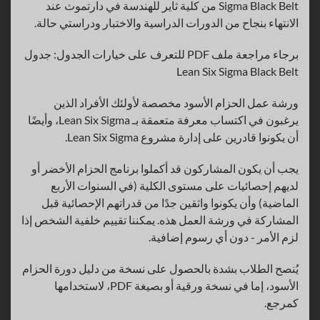
Sigma Black Belt من كلية ثاير للهندسة في دارتموث عند
الانتهاء بنجاح من الدورات الدراسية والاختبار ودراستي حالة.
برجاء مراجعة ملف PDF للتعرف على خيارات الجدول: جدول
Lean Six Sigma Black Belt
ورشة عمل الحزام الأسود مخصصة لأولئك الأفراد الذين
يرغبون في اكتساب معرفة متعمقة بـ Lean Six Sigma، وأيضًا
أن يكونوا قادرين على إدارة مشروع Lean Six Sigma.
يجب أن يكون المشاركون قد أكملوا برنامج الحزام الأخضر أو
لديهم إحصائيات على مستوى الكلية (في السنوات الأربع
الماضية) وأن يكونوا واثقين جدًا من قدراتهم الإحصائية قبل
المشاركة في ورشة العمل هذه. يمكننا تقييم خلفية الشخص إذا
لزم الأمر - دون أي رسوم إضافية.
يُنصح الطلاب بشدة بالحصول على نسخة من دليل دورة الحزام
الأسود، إما في نسخة ورقية أو بصيغة PDF، لاستخدامها
كمرجع.