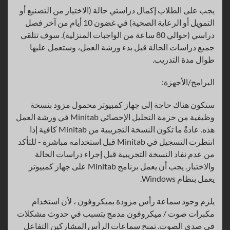
يجب على الطلاب إكمال دراستي حالة (الاختيار من التصنيع أو
التمويل أو الرعاية الصحية) في غضون 10 أيام من آخر فصل
دراسي (حوالي 80 ساعة من الواجبات المنزلية). سوف تتلقى
جميع دراسات الحالة قبل بدء ورشة العمل، وستعمل عليها
طوال مدة التدريب.
البرامج/الأجهزة:
ستكون هناك حاجة إلى جهاز كمبيوتر محمول مزود بنسخة
وظيفية من حزمة التحليل الإحصائي Minitab في ورشة العمل
هذه. عادةً ما تكون النسخة التجريبية من Minitab كافية إذا
انتظرت التسجيل في Minitab قبل استخدامه مباشرة - للتأكد
من عدم نفاد النسخة التجريبية قبل إجراء دراسات الحالة
والاختبار. يجب أن يعمل برنامج Minitab على جهاز كمبيوتر
يعمل بنظام Windows.
يلزم وجود سماعة رأس مزودة بميكروفون ، لأن استخدام
مكبرات صوت / ميكروفون مدمج يتسبب في حدوث مشكلات
في صدى الصوت. تمنح سماعات الرأس المشاركين التفاعل