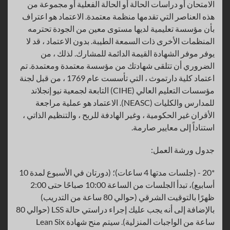
الامتحان أو دراسات الحالة أو الحالة الفعلية أو مجموعة من
هذه العناصر التي تقدمها منظمة معتمدة. الاعتماد هو اعتراف
بأن مؤسسة تعليمية لديها مستوى معين من الجودة تحترمه
المنظمات الأخرى ذات السمعة الطيبة. بدون الاعتماد ، قد لا
يوفر موفر الشهادة القيمة الدائمة للمشارك. لذلك ، من
الضروري أن تتلقى شهادتك من مؤسسة معتمدة ومعتمدة. تم
اعتماد كلية دارتموث ، التي تأسست عام 1769 ، من قبل لجنة
مؤسسات التعليم العالي (CIHE) التابعة لجمعية نيو إنجلاند
للمدارس والكليات (NEASC). الاعتماد هو عملية مراجعة
الأقران غير الحكومية ، وغير الهادفة للربح ، والتنظيم الذاتي ،
استناداً إلى معايير صارمة.
جدول ورشة العمل:
*20 - (جلسات مدتها 4 ساعات)؛ (دورتان في الأسبوع لمدة 10
أسابيع)، تبدأ الجلسات من الساعة 10:00 صباحًا حتى 2:00
ظهرًا بالتوقيت الشرقي (حوالي 80 ساعة من التدريب)
بالإضافة إلى أنه يجب عليك إجراء دراستي حالة LSS (حوالي 80
ساعة من الواجبات المنزلية). سيتم منح شهادة Lean Six