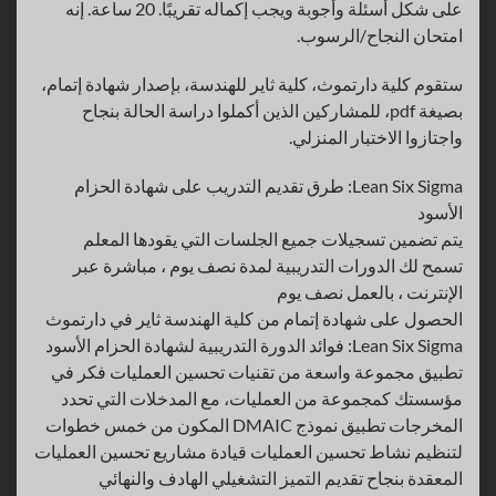
على شكل أسئلة وأجوبة ويجب إكماله تقريبًا. 20 ساعة. إنه
امتحان النجاح/الرسوب.
ستقوم كلية دارتموث، كلية ثاير للهندسة، بإصدار شهادة إتمام،
بصيغة pdf، للمشاركين الذين أكملوا دراسة الحالة بنجاح
واجتازوا الاختبار المنزلي.
Lean Six Sigma: طرق تقديم التدريب على شهادة الحزام
الأسود
يتم تضمين تسجيلات جميع الجلسات التي يقودها المعلم
تسمح لك الدورات التدريبية لمدة نصف يوم ، مباشرة عبر
الإنترنت ، بالعمل نصف يوم
الحصول على شهادة إتمام من كلية الهندسة ثاير في دارتموث
Lean Six Sigma: فوائد الدورة التدريبية لشهادة الحزام الأسود
تطبيق مجموعة واسعة من تقنيات تحسين العمليات فكر في
مؤسستك كمجموعة من العمليات، مع المدخلات التي تحدد
المخرجات تطبيق نموذج DMAIC المكون من خمس خطوات
لتنظيم نشاط تحسين العمليات قيادة مشاريع تحسين العمليات
المعقدة بنجاح تقديم التميز التشغيلي الهادف والنهائي