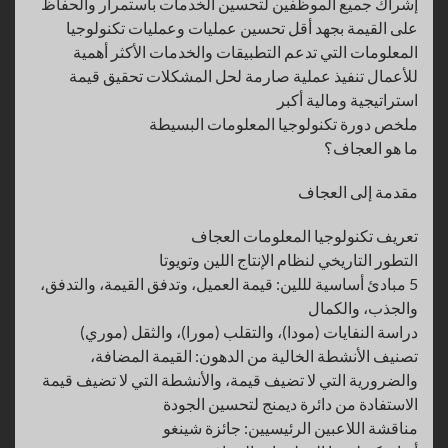
إشراك جميع الموظفين لتحسين الخدمات باستمرار والحفاظ
على القيمة بجهد أقل تحسين عمليات وعمليات تكنولوجيا
المعلومات التي تدعم التطبيقات والخدمات الأكثر أهمية
للأعمال تنفيذ عملية صارمة لحل المشكلات تحقيق قيمة
استراتيجية ومالية أكبر
ملخص دورة تكنولوجيا المعلومات البسيطة
ما هو العجاف؟
مقدمة إلى العجاف
تعريف تكنولوجيا المعلومات العجاف
التطور التاريخي لنظام الإنتاج اللين وتويوتا
5 مبادئ أساسية لللين: قيمة العميل، وتدفق القيمة، والتدفق،
والجذب، والكمال
دراسة النفايات (مودا)، والتقلب (مورا)، والثقل (موري)
تصنيف الأنشطة الخالية من الدهون: القيمة المضافة،
والضرورية التي لا تضيف قيمة، والأنشطة التي لا تضيف قيمة
الاستفادة من دائرة ديمنج لتحسين الجودة
مناقشة اللاعبين الرئيسيين: جائزة شينغو