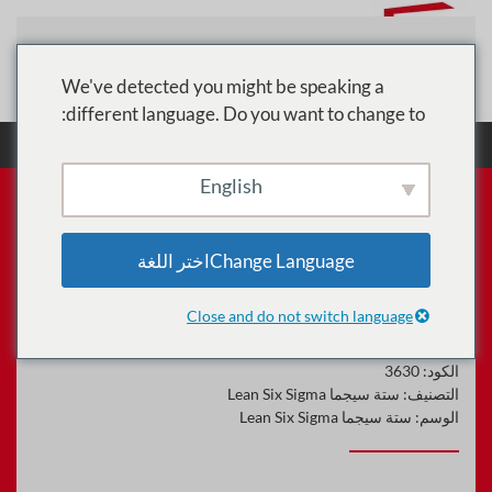
تخطي إلى المحتوى الرئيسي
We've detected you might be speaking a
different language. Do you want to change to:
الرئيسية
الدورات
ستة سيجما Lean Six Sigma
Lean IT: تحقيق التدريب على الاعتماد التأسيسي
English
Change Languageاختر اللغة
Lean IT: تحقيق التدريب على
الاعتماد التأسيسي
Close and do not switch language
الكود:
3630
التصنيف:
ستة سيجما Lean Six Sigma
الوسم:
ستة سيجما Lean Six Sigma