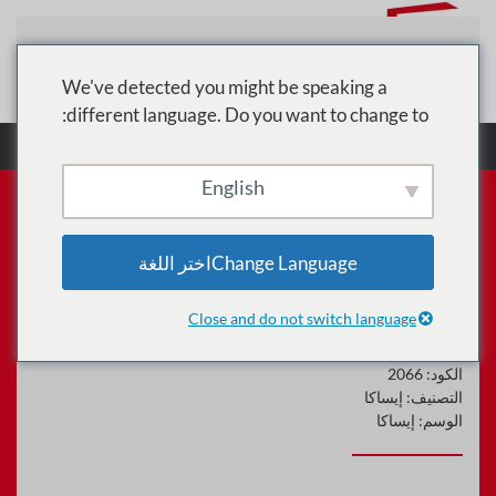
تخطي إلى المحتوى الرئيسي
We've detected you might be speaking a
different language. Do you want to change to:
الرئيسية
الدورات
إيساكا
تدريب تقني خصوصية
المعلومات المعتمد (CIPT)
English
Change Languageاختر اللغة
تدريب تقني خصوصية المعلومات
المعتمد (CIPT)
Close and do not switch language
الكود:
2066
التصنيف:
إيساكا
الوسم:
إيساكا