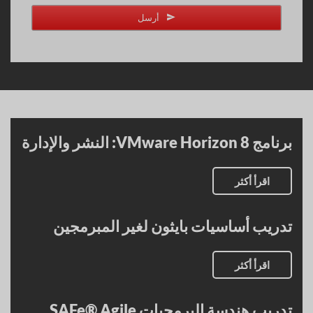
أرسل
برنامج VMware Horizon 8: النشر والإدارة
اقرأ أكثر
تدريب أساسيات بايثون لغير المبرمجين
اقرأ أكثر
تدريب هندسة البرمجيات SAFe® Agile