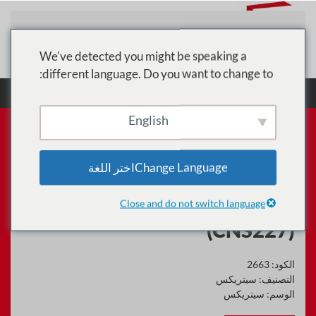
تخطي إلى المحتوى الرئيسي
We've detected you might be speaking a
different language. Do you want to change to:
الرئيسية
الدورات
سيتريكس
نشر وإدارة Citrix
ADC 13.x مع تدريب Citrix Gateway (CNS227)
English
Change Languageاختر اللغة
نشر وإدارة Citrix ADC 13.x مع
تدريب Citrix Gateway
Close and do not switch language
(CNS227)
الكود:
2663
التصنيف:
سيتريكس
الوسم:
سيتريكس