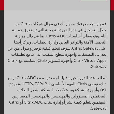
قم بتوسيع معرفتك ومهاراتك في مجال شبكات Citrix من
خلال التسجيل في هذه الدورة التدريبية التي تستغرق خمسة
أيام. وهو يغطي أساسيات Citrix ADC، بما في ذلك موازنة
التحميل الآمنة والتوافر العالي وإدارة العمليات، ويركز أيضًا
على Citrix Gateway. سوف تتعلم كيفية توفير وصول آمن عن
بعد إلى التطبيقات وأجهزة سطح المكتب التي تدمج تطبيقات
Citrix Virtual Apps وأجهزة كمبيوتر Citrix المكتبية مع Citrix
Gateway.
تتطلب هذه الدورة خبرة قليلة أو معدومة مع Citrix ADC؛ ومع
ذلك، توصي Citrix بالفهم الأساسي لـ TCP/IP وHTTP ونموذج
OSI وأجهزة الشبكة وبروتوكولات الشبكة. يشمل الطلاب
المحتملون المسؤولين والمهندسين والمهندسين المعماريين
المهتمين بتعلم كيفية نشر أو إدارة بيئات Citrix ADC أو Citrix
Gateway.