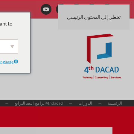
تخطي إلى المحتوى الرئيسي
ant to
anguage
الرئيسية
الدورات
4thdacad برامج البعد البرابع