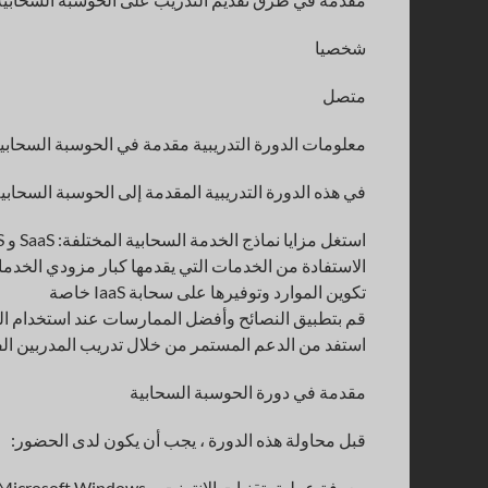
شخصيا
متصل
معلومات الدورة التدريبية مقدمة في الحوسبة السحابي
في هذه الدورة التدريبية المقدمة إلى الحوسبة السحابية
استغل مزايا نماذج الخدمة السحابية المختلفة: SaaS و PaaS و IaaS
الاستفادة من الخدمات التي يقدمها كبار مزودي الخدما
تكوين الموارد وتوفيرها على سحابة IaaS خاصة
قم بتطبيق النصائح وأفضل الممارسات عند استخدام ا
استفد من الدعم المستمر من خلال تدريب المدربين الف
مقدمة في دورة الحوسبة السحابية
قبل محاولة هذه الدورة ، يجب أن يكون لدى الحضور:
معرفة عملية بتقنيات الإنترنت و Microsoft Windows وتجربة برمجة تطبيقات الويب.