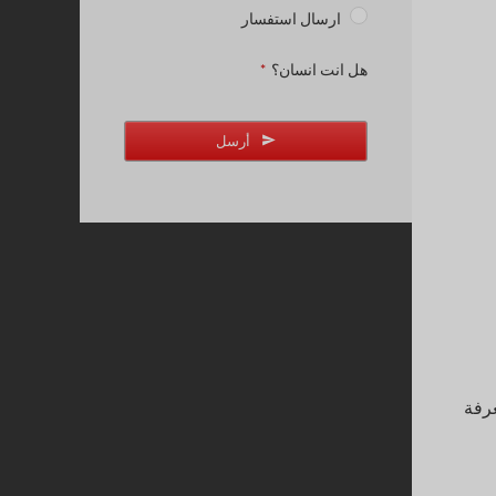
ارسال استفسار
هل انت انسان؟
*
أرسل
IIBA CCBA Exam Prep and Certification Tra - المعرفة