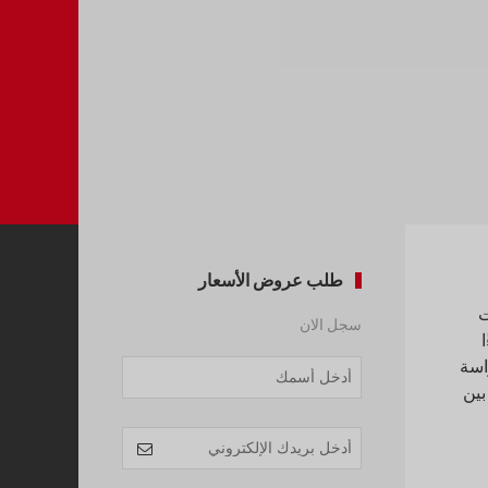
طلب عروض الأسعار
حانات
سجل الان
جزءًا
 على الشهادة التي تختارها. تعد هذه الدورة التدريبية لشهادة BABOK دراسة
Company
Name
ال (دليل BABOK®)، وتقارن بين
*