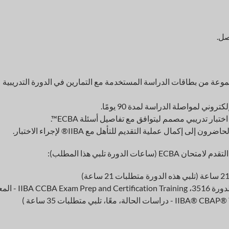
صل.
حاضرون على دليل BABOK® الإصدار 3 ومجموعة من بطاقات الدراسة المستخدمة مع التمارين في الدورة التدريبية
ي لمواصلة الدراسة لمدة 90 يومًا.
بار تدريبي مصمم ليتوافق مع تفاصيل أسئلة ECBA™.
يتطلب المستوى 3 (CBAP®) 35 ساعة (هذه الدورة، الدورة 3516، ining