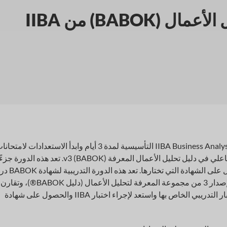
BABO) من IIBA
احضر دورة شهادة IIBA Business Analysis Body of Knowledge (BABOK) التأسيسية لمدة 3 أيام وابدأ الاستعدادات لامت
IIBA ECBA وCCBA وCBAP من خلال هذا التعمق التفاعلي في دليل تحليل الأعمال المعرفة (BABOK) v3. تعد هذه الدورة 
واحدًا من برنامج تدريبي قابل للتخصيص يؤهلك للحصول
شاملة لمجالات المعرفة والمهام والتقنيات الخاصة بالإصدار 3 من مجموعة المعرفة لتحليل الأعم
مشاريعك الخاصة. احضر هذه الدورة التدريبية مع الاختبار التدريبي الخاص بها واستعد لإجراء اختبار IIBA والحصول على شهادة