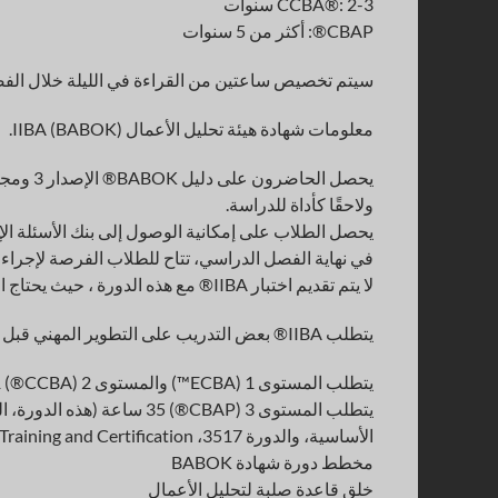
CCBA®: 2-3 سنوات
CBAP®: أكثر من 5 سنوات
سيتم تخصيص ساعتين من القراءة في الليلة خلال الف
معلومات شهادة هيئة تحليل الأعمال IIBA (BABOK).
يحصل ال
ولاحقًا كأداة للدراسة.
يحصل الطلاب على إمكانية الوصول إلى بنك الأسئلة الإلكترون
في نهاية الفصل الدراسي، تتاح للطلاب الفرصة لإجراء اخت
لا يتم تقديم اختبار IIBA® مع هذه الدورة ، حيث يحتاج الحاضرون إلى إكمال عملية التقديم للتأهل مع IIBA® لإجراء الاختبار.
يتطلب IIBA® بعض التدريب على التطوير المهني قبل التقدم لامتحان ECBA (ساعات الدورة تلبي هذا المطلب):
يتطلب المستوى 1 (ECBA™) والمستوى 2 (CCBA®) 21 ساعة (تلبي هذه الدورة متطلبات 21 ساعة)
الأساسية، والدورة 3517، IIBA® CBAP® Training and Certification - دراسات الحالة، معًا، تلبي متطلبات 35 ساعة )
مخطط دورة شهادة BABOK
خلق قاعدة صلبة لتحليل الأعمال