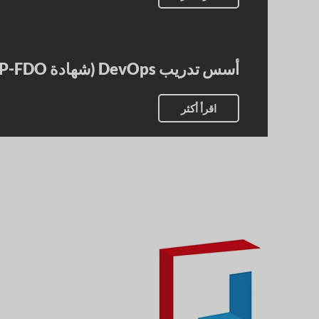
أسس تدريب DevOps (شهادة ICP-FDO)
اقرأ أكثر