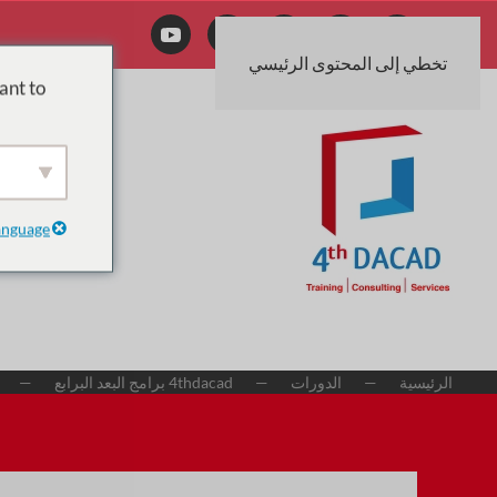
تخطي إلى المحتوى الرئيسي
ant to
anguage
الرئيسية
الدورات
4thdacad برامج البعد البرابع