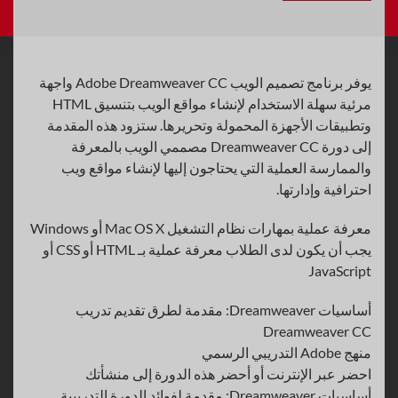
يوفر برنامج تصميم الويب Adobe Dreamweaver CC واجهة
مرئية سهلة الاستخدام لإنشاء مواقع الويب بتنسيق HTML
وتطبيقات الأجهزة المحمولة وتحريرها. ستزود هذه المقدمة
إلى دورة Dreamweaver CC مصممي الويب بالمعرفة
والممارسة العملية التي يحتاجون إليها لإنشاء مواقع ويب
احترافية وإدارتها.
معرفة عملية بمهارات نظام التشغيل Mac OS X أو Windows
يجب أن يكون لدى الطلاب معرفة عملية بـ HTML أو CSS أو
JavaScript
أساسيات Dreamweaver: مقدمة لطرق تقديم تدريب
Dreamweaver CC
منهج Adobe التدريبي الرسمي
احضر عبر الإنترنت أو أحضر هذه الدورة إلى منشأتك
أساسيات Dreamweaver: مقدمة لفوائد الدورة التدريبية