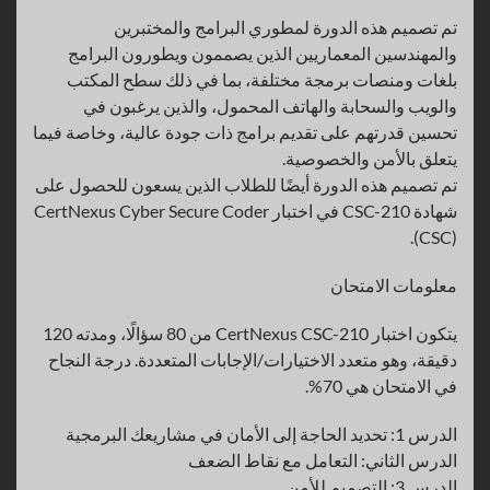
تم تصميم هذه الدورة لمطوري البرامج والمختبرين
والمهندسين المعماريين الذين يصممون ويطورون البرامج
بلغات ومنصات برمجة مختلفة، بما في ذلك سطح المكتب
والويب والسحابة والهاتف المحمول، والذين يرغبون في
تحسين قدرتهم على تقديم برامج ذات جودة عالية، وخاصة فيما
يتعلق بالأمن والخصوصية.
تم تصميم هذه الدورة أيضًا للطلاب الذين يسعون للحصول على
شهادة CSC-210 في اختبار CertNexus Cyber Secure Coder
(CSC).
معلومات الامتحان
يتكون اختبار CertNexus CSC-210 من 80 سؤالًا، ومدته 120
دقيقة، وهو متعدد الاختيارات/الإجابات المتعددة. درجة النجاح
في الامتحان هي 70%.
الدرس 1: تحديد الحاجة إلى الأمان في مشاريعك البرمجية
الدرس الثاني: التعامل مع نقاط الضعف
الدرس 3: التصميم للأمن