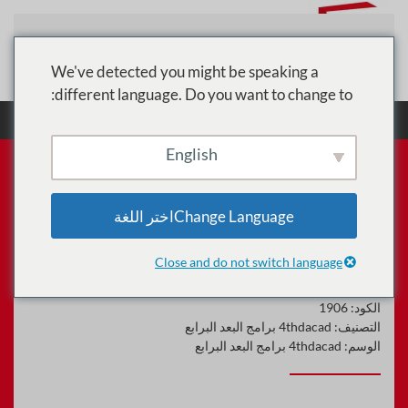
تخطي إلى المحتوى الرئيسي
We've detected you might be speaking a
different language. Do you want to change to:
الرئيسية
الدورات
4thdacad برامج البعد البرابع
لغة Python المتقدمة: أفضل الممارسات وأنماط التصميم
English
Change Languageاختر اللغة
لغة Python المتقدمة: أفضل
الممارسات وأنماط التصميم
Close and do not switch language
الكود:
1906
التصنيف:
4thdacad برامج البعد البرابع
الوسم:
4thdacad برامج البعد البرابع