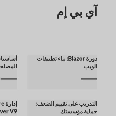
آي بي إم
دورة Blazor: بناء تطبيقات
أساسيات
الويب
المصلح
التدريب على تقييم الضعف:
إدا
حماية مؤسستك
rver V9