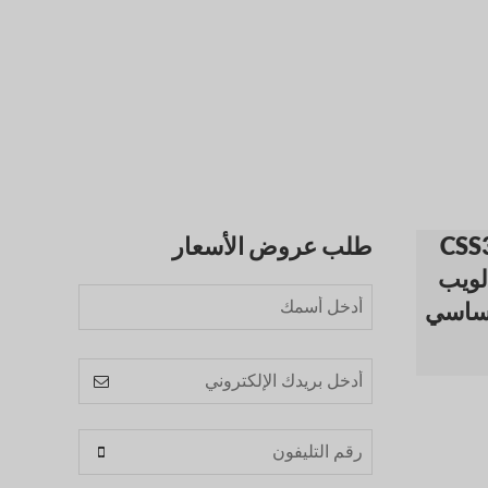
ب على HTML5 و CSS3
طلب عروض الأسعار
لويب
أساسي
Business
Email
*